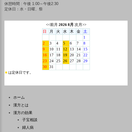
休憩時間 : 午後 1:00～午後2:30
定休日：水・日曜、祭
ホーム
漢方とは
漢方の効果
子宝相談
婦人病