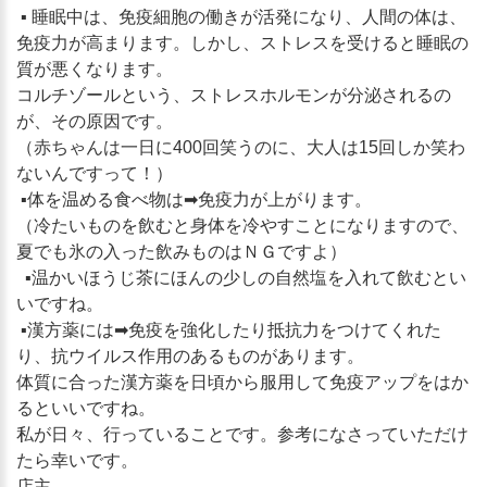
▪ 睡眠中は、免疫細胞の働きが活発になり、人間の体は、
免疫力が高まります。しかし、ストレスを受けると睡眠の
質が悪くなります。
コルチゾールという、ストレスホルモンが分泌されるの
が、その原因です。
（赤ちゃんは一日に400回笑うのに、大人は15回しか笑わ
ないんですって！）
▪体を温める食べ物は➡免疫力が上がります。
（冷たいものを飲むと身体を冷やすことになりますので、
夏でも氷の入った飲みものはＮＧですよ）
▪温かいほうじ茶にほんの少しの自然塩を入れて飲むとい
いですね。
▪漢方薬には➡免疫を強化したり抵抗力をつけてくれた
り、抗ウイルス作用のあるものがあります。
体質に合った漢方薬を日頃から服用して免疫アップをはか
るといいですね。
私が日々、行っていることです。参考になさっていただけ
たら幸いです。
店主