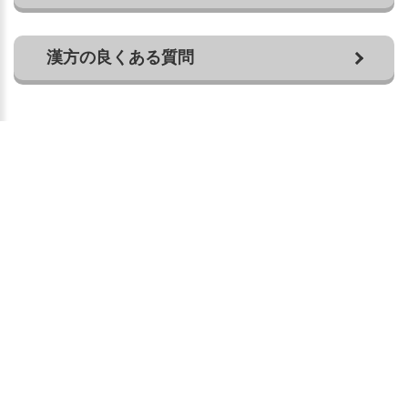
漢方の良くある質問
営業時間
営業時間
月
火
水
木
金
土
日
10:00～13:00
〇
〇
×
〇
〇
〇
×
14:30～19:00
〇
〇
×
〇
〇
〇
×
（新規相談受付18:30迄）
お知らせ